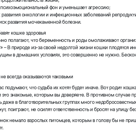
 продолжительность жизни;
 психоэмоциональный фон и уменьшает агрессию;
 развития онкологии и инфекционных заболеваний репродукт
иск развития мочекаменной болезни.
авят кошке здоровья
но полагают, что беременность и роды омолаживают организ
» – В природе из-за своей недолгой жизни кошки плодятся ин
щим в домашних условиях, это совершенно не нужно. Бескон
 не всегда оказываются таковыми
с подумают, что судьба их котят будет иначе. Вот родит кошк
и это знакомые, которым вы доверяете. В противном случае п
дь даже в благотворительных группах много недобросовестны
мут, поиграют, не осилят ответственность и бросят на улицу бе
ок немало взрослых питомцев, которым в голову бы не пришло
т.