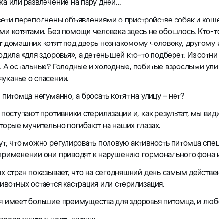
а или развлечение на пару дней…
сети переполнены объявлениями о пристройстве собак и кош
и котятами. Без помощи человека здесь не обошлось. Кто-т
 домашних котят под дверь незнакомому человеку, другому и 
одила «для здоровья», а детенышей кто-то подберет. Из сотн
. А остальные? Голодные и холодные, побитые взрослыми ул
уканье о спасении.
 питомца негуманно, а бросать котят на улицу – нет?
 поступают противники стерилизации и, как результат, мы в
торые мучительно погибают на наших глазах.
т, что можно регулировать половую активность питомца спе
рименении они приводят к нарушению гормонального фона и,
х стран показывает, что на сегодняшний день самым действ
вотных остается кастрация или стерилизация.
я имеет большие преимущества для здоровья питомца, и люб