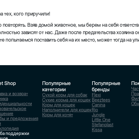
а тех, кого приручили!
о повторять. Взяв домой животное, мы берем на себя ответст
лностью зависят от нас. Даже после предательства хозяина 
те попытаемся поставить себя на их место, может тогда на у
et Shop
Популярные
Популярные
По
Час
категории
бренды
вка и возврат
Пра
Сухой корм для собак
Flexi
тика
Фи
Сухие корма для кошек
Beeztees
иденциальности
Обн
Корм для кошек
Canina
зовательское
Наполнители для кошек
Rio
ашение
Корм для котят
Jungle
бы и предложения
Little One
и
Stefanplast
клопедия
Kissa
ба поддержки
нтов