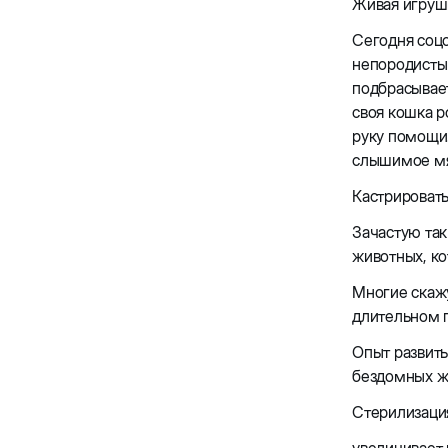
Живая игрушк
Сегодня соц
непородистым
подбрасывает
своя кошка р
руку помощи
слышимое мя
Кастрировать
Зачастую так
животных, ко
Многие скажу
длительном п
Опыт развиты
бездомных жи
Стерилизаци