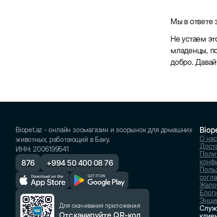
Мы в ответе з
Не устаем эт
младенцы, по
добро. Давай
Biop
Biopet.az - онлайн зоомагазин и зоорынок для домашних
О нас
животных, работающий в Баку.
Доста
ИНН
:
2006199541
Поли
конф
876
+
994 50 400 08 76
Поль
согл
Жало
Блог
Энци
Для скачивания приложения
Служ
Отсканируйте QR-код
клие