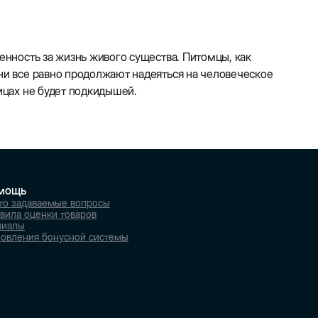
венность за жизнь живого существа. Питомцы, как
они все равно продолжают надеяться на человеческое
лицах не будет подкидышей.
мощь
то задаваемые вопросы
вила оценки товаров
лиалы
овления бонусной системы