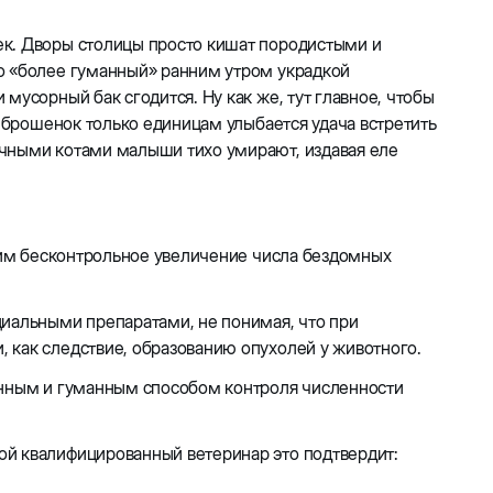
ек. Дворы столицы просто кишат породистыми и
о «более гуманный» ранним утром украдкой
мусорный бак сгодится. Ну как же, тут главное, чтобы
и брошенок только единицам улыбается удача встретить
ичными котами малыши тихо умирают, издавая еле
идим бесконтрольное увеличение числа бездомных
циальными препаратами, не понимая, что при
 как следствие, образованию опухолей у животного.
енным и гуманным способом контроля численности
ой квалифицированный ветеринар это подтвердит: