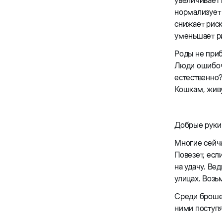
увеличивает
нормализует
снижает риск
уменьшает р
Роды не приб
Люди ошибоч
естественно?
Кошкам, живу
Добрые руки
Многие сейча
Повезет, есл
на удачу. Ве
улицах. Возь
Среди брошен
ними поступя