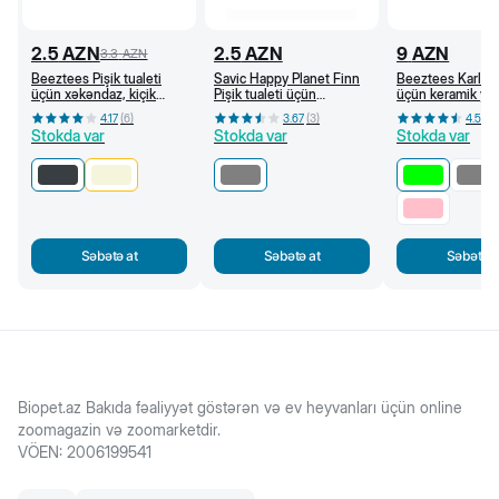
2.5
AZN
2.5
AZN
9
AZN
3.3
AZN
Beeztees Pişik tualeti
Savic Happy Planet Finn
Beeztees Karlie 
üçün xəkəndaz, kiçik
Pişik tualeti üçün
üçün keramik ye
dəlikli (Antrasit)
xəkəndaz, boz
250 ml (Yaşıl)
4.17
(
6
)
3.67
(
3
)
4.5
(
4
)
Stokda var
Stokda var
Stokda var
Səbətə at
Səbətə at
Səbətə a
Biopet.az Bakıda fəaliyyət göstərən və ev heyvanları üçün online
zoomagazin və zoomarketdir.
VÖEN
:
2006199541