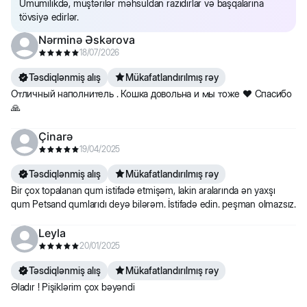
Ümumilikdə, müştərilər məhsuldan razıdırlar və başqalarına
tövsiyə edirlər.
Nərminə Əskərova
18/07/2026
Təsdiqlənmiş alış
Mükafatlandırılmış rəy
Отличный наполнитель . Кошка довольна и мы тоже ❤️ Спасибо
🙏
Çinarə
19/04/2025
Təsdiqlənmiş alış
Mükafatlandırılmış rəy
Bir çox topalanan qum istifadə etmişəm, lakin aralarında ən yaxşı
qum Petsand qumlarıdı deyə bilərəm. İstifadə edin. peşman olmazsız.
Leyla
20/01/2025
Təsdiqlənmiş alış
Mükafatlandırılmış rəy
Əladır ! Pişiklərim çox bəyəndi