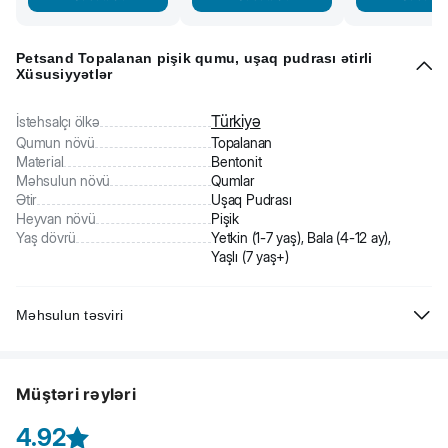
Petsand Topalanan pişik qumu, uşaq pudrası ətirli
Xüsusiyyətlər
Türkiyə
İstehsalçı ölkə
Qumun növü
Topalanan
Material
Bentonit
Məhsulun növü
Qumlar
Ətir
Uşaq Pudrası
Heyvan növü
Pişik
Yaş dövrü
Yetkin (1-7 yaş), Bala (4-12 ay),
Yaşlı (7 yaş+)
Məhsulun təsviri
Petsand Topalanan pişik qumu, uşaq pudrası ətirli - premium
keyfiyyətli pişik qumu. Təbii bentonit gildən hazırlanıb. Dərhal
Müştəri rəyləri
hopdurur və qoxuları özündə bağlayır. Xoş uşaq pudrası ətrinə
malikdir. 100% zərərsiz məhsul.
4.92