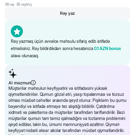
36
rəy ·
36
reytinq
Rəy yaz
Rəy yazmaq üçün əvvəlcə məhsulu sifariş edib istifadə
etməlisiniz. Rəy bildirdikdən sonra hesabınıza
0.1
AZN
bonus
əlavə olunacaq.
AI məzmun
Müştərilər məhsulun keyfiyyətini və istifadəsini yüksək
qiymətləndirirlər. Qumun gözəl ətri, yaxşı topalanması və tozsuz
olması müsbət cəhətlər arasında qeyd olunur. Pişiklərin bu qumu
bəyəndiyi və istifadə etməyə tez alışdığı bildirilir. Çatdırılma
xidməti və paketləmə də müştərilər tərəfindən tərifləndirilir. Bəzi
müştərilər qumun tam təmiz qalmadığını və tozlanma problemini
qeyd ediblər, lakin bu, ümumi məmnuniyyəti azaltmır. Qiymət-
keyfiyyət nisbəti əksər alıcılar tərəfindən müsbət qiymətləndirilir.