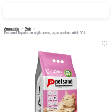
Ana səhifə
Pişik
Petsand Topalanan pişik qumu, uşaq pudrası ətirli, 10 L