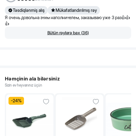
Təsdiqlənmiş alış
Mükafatlandırılmış rəy
Я очень довольна этим наполнителем, заказываю уже 3 раз👍👍
👍
Bütün rəylərə bax
(
36
)
Həmçinin ala bilərsiniz
Sizin ev heyvanınız üçün
-
24
%