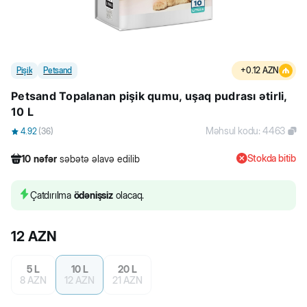
Pişik
Petsand
+
0.12
AZN
Petsand Topalanan pişik qumu, uşaq pudrası ətirli,
10 L
Məhsul kodu
:
4463
4.92
(
36
)
Stokda bitib
10
nəfər
səbətə əlavə edilib
519
nəfər
məhsula baxıb
238
nəfər
məhsulu alıb
Çatdırılma
ödənişsiz
olacaq.
10
nəfər
səbətə əlavə edilib
12
AZN
5 L
10 L
20 L
8
AZN
12
AZN
21
AZN