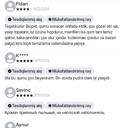
Fidan
16/12/2024
Təsdiqlənmiş alış
Mükafatlandırılmış rəy
Təşəkkürlər Biopet, qumu sonacan istifadə etdik, çox gözəl ətri var,
yaxşı topalanır, iyi özünə hopdurur, mənfiləri isə qum tam təmiz
qalmır, kaka qırıntıları çox olur içində. tozlanması çoxdur və bəzən
palçıq kimi kiçik təmizləmə xəkəndazına yapışır.
K****
04/11/2024
Təsdiqlənmiş alış
Mükafatlandırılmış rəy
Əla bu qumu çox bəyənirəm. Ən coxda pudra olanı iyi yaxşıdı
Sevinc
30/10/2024
Təsdiqlənmiş alış
Mükafatlandırılmış rəy
Аромат приятный, пыльный, но неплохой наполнитель.
Aynur