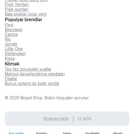
Pişik Yemləri
Pişik qumları
Bala pişiklər üçün yem
Populyar brendlər
Flexi
Beeztees
Canina
Rio
Jungle
Little One
Stefanplast
Kissa
Kömək
Tez-tez soruşulan suallar
Məhsul dəyərləndirmə qaydaları
Filiallar
Bonus sistemi ilə bağlı yenilik
©
2026
Biopet Shop. Bütün hüquqları qorunur.
Stokda bitib
|
12
AZN
Ana səhifə
Kataloq
Səbət
Seçilmişlər
Hesab