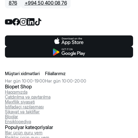
876
+
994 50 400 08 76
Müştəri xidmətləri
Filiallarımız
Hər gün 10:00-19:00
Hər gün 10:00-20:00
Biopet Shop
Haqqımızda
Çatdırılma və qaytarılma
Məxfilik siyasəti
İstifadəçi razılaşması
Şikayət və təkliflər
Bloqlar
Ensiklopediya
Populyar kateqoriyalar
İtlər üçün quru yem
Pişiklər üçün quru yem