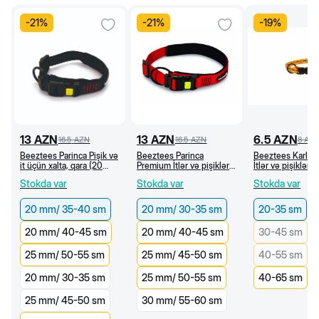
-
21
%
-
21
%
-
19
%
13
AZN
13
AZN
6.5
AZN
16.5
AZN
16.5
AZN
8
AZ
Beeztees Parinca Pişik və
Beeztees Parinca
Beeztees Karlie
it üçün xalta, qara (20
Premium İtlər və pişiklər
İtlər və pişiklər 
mm/35-40 sm)
üçün xalta, qırmızı (20
neylon xalta, naxı
Stokda var
Stokda var
Stokda var
mm/30-35 sm)
narıncı (20-35 c
20 mm/ 35-40 sm
20 mm/ 30-35 sm
20-35 sm
20 mm/ 40-45 sm
20 mm/ 40-45 sm
30-45 sm
25 mm/ 50-55 sm
25 mm/ 45-50 sm
40-55 sm
20 mm/ 30-35 sm
25 mm/ 50-55 sm
40-65 sm
25 mm/ 45-50 sm
30 mm/ 55-60 sm