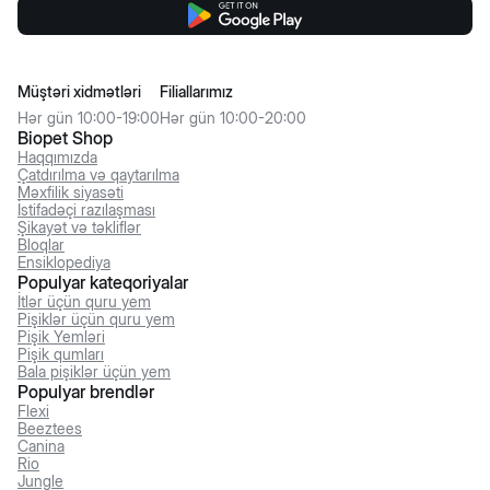
Müştəri xidmətləri
Filiallarımız
Hər gün 10:00-19:00
Hər gün 10:00-20:00
Biopet Shop
Haqqımızda
Çatdırılma və qaytarılma
Məxfilik siyasəti
İstifadəçi razılaşması
Şikayət və təkliflər
Bloqlar
Ensiklopediya
Populyar kateqoriyalar
İtlər üçün quru yem
Pişiklər üçün quru yem
Pişik Yemləri
Pişik qumları
Bala pişiklər üçün yem
Populyar brendlər
Flexi
Beeztees
Canina
Rio
Jungle