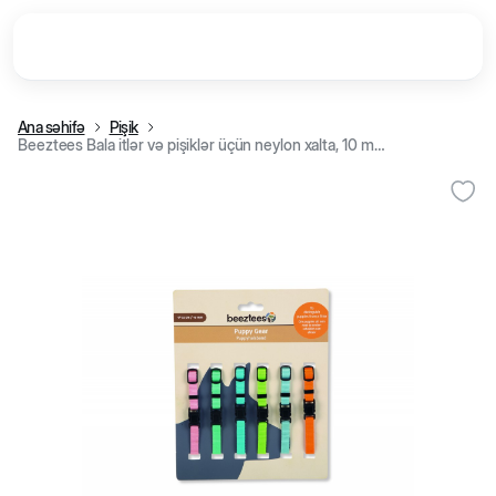
Ana səhifə
Pişik
Beeztees Bala itlər və pişiklər üçün neylon xalta, 10 mm/17-25 sm (Çəhrayı)