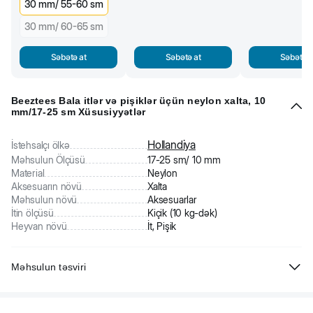
30 mm/ 55-60 sm
30 mm/ 60-65 sm
Səbətə at
Səbətə at
Səbətə a
Beeztees Bala itlər və pişiklər üçün neylon xalta, 10
mm/17-25 sm Xüsusiyyətlər
Hollandiya
İstehsalçı ölkə
Məhsulun Ölçüsü
17-25 sm/ 10 mm
Material
Neylon
Aksesuarın növü
Xalta
Məhsulun növü
Aksesuarlar
İtin ölçüsü
Kiçik (10 kg-dək)
Heyvan növü
İt, Pişik
Məhsulun təsviri
Beeztees Bala it üçün neylon xalta. Parlaq rəngli xalta davamlı
neylondan hazırlanıb. Rahat bəndi var.