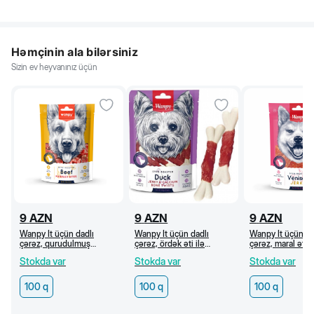
Həmçinin ala bilərsiniz
Sizin ev heyvanınız üçün
9
AZN
9
AZN
9
AZN
Wanpy İt üçün dadlı
Wanpy İt üçün dadlı
Wanpy İt üçün da
çərəz, qurudulmuş
çərəz, ördək əti ilə
çərəz, maral əti
mərmər mal əti dilimləri,
kalsiumlu sümüklər, 100 q
cerki, 100 q
Stokda var
Stokda var
Stokda var
100 q
100 q
100 q
100 q