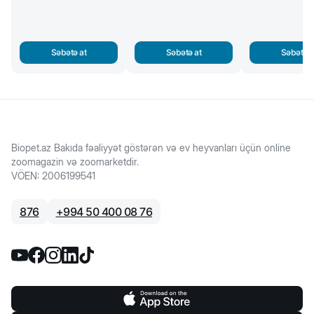
Səbətə at
Səbətə at
Səbətə a
Biopet.az Bakıda fəaliyyət göstərən və ev heyvanları üçün online
zoomagazin və zoomarketdir.
VÖEN
:
2006199541
876
+
994 50 400 08 76