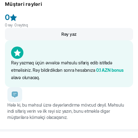
Müştəri rəyləri
0
0
rəy ·
0
reytinq
Rəy yaz
Rəy yazmaq üçün əvvəlcə məhsulu sifariş edib istifadə
etməlisiniz. Rəy bildirdikdən sonra hesabınıza
0.1
AZN
bonus
əlavə olunacaq.
Hələ ki, bu məhsul üzrə dəyərləndirmə mövcud deyil. Məhsulu
indi sifariş verin və ilk rəyi siz yazın, bunu etməklə digər
müştərilərə köməkçi olacaqsınız.