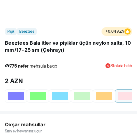
Pişik
Beeztees
+
0.04
AZN
Beeztees Bala itlər və pişiklər üçün neylon xalta, 10
mm/17-25 sm (Çəhrayı)
Stokda bitib
775
nəfər
məhsula baxıb
3
nəfər
məhsulu alıb
2
AZN
775
nəfər
məhsula baxıb
Oxşar məhsullar
Sizin ev heyvanınız üçün