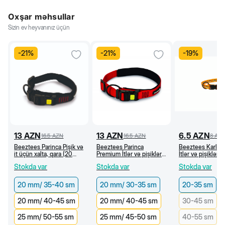
Oxşar məhsullar
Sizin ev heyvanınız üçün
-
21
%
-
21
%
-
19
%
13
AZN
13
AZN
6.5
AZN
16.5
AZN
16.5
AZN
8
AZ
Beeztees Parinca Pişik və
Beeztees Parinca
Beeztees Karlie
it üçün xalta, qara (20
Premium İtlər və pişiklər
İtlər və pişiklər 
mm/35-40 sm)
üçün xalta, qırmızı (20
neylon xalta, naxı
Stokda var
Stokda var
Stokda var
mm/30-35 sm)
narıncı (20-35 c
20 mm/ 35-40 sm
20 mm/ 30-35 sm
20-35 sm
20 mm/ 40-45 sm
20 mm/ 40-45 sm
30-45 sm
25 mm/ 50-55 sm
25 mm/ 45-50 sm
40-55 sm