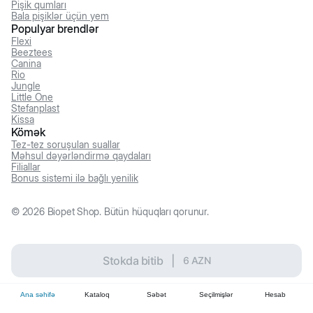
Pişik qumları
Bala pişiklər üçün yem
Populyar brendlər
Flexi
Beeztees
Canina
Rio
Jungle
Little One
Stefanplast
Kissa
Kömək
Tez-tez soruşulan suallar
Məhsul dəyərləndirmə qaydaları
Filiallar
Bonus sistemi ilə bağlı yenilik
©
2026
Biopet Shop. Bütün hüquqları qorunur.
Stokda bitib
|
6
AZN
Ana səhifə
Kataloq
Səbət
Seçilmişlər
Hesab