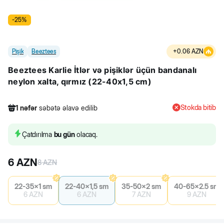
-
25
%
Pişik
Beeztees
+
0.06
AZN
Beeztees Karlie İtlər və pişiklər üçün bandanalı
neylon xalta, qırmız (22-40x1,5 cm)
Stokda bitib
1
nəfər
səbətə əlavə edilib
434
nəfər
məhsula baxıb
3
nəfər
məhsulu alıb
Çatdırılma
bu gün
olacaq.
1
nəfər
səbətə əlavə edilib
6
AZN
8
AZN
22-35x1 sm
22-40x1,5 sm
35-50x2 sm
40-65x2.5 sm
6
AZN
6
AZN
7
AZN
9
AZN