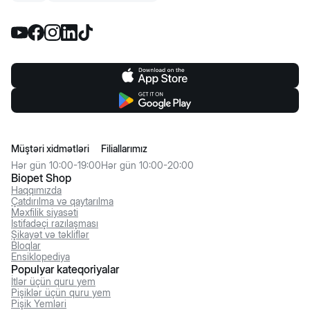
Müştəri xidmətləri
Filiallarımız
Hər gün 10:00-19:00
Hər gün 10:00-20:00
Biopet Shop
Haqqımızda
Çatdırılma və qaytarılma
Məxfilik siyasəti
İstifadəçi razılaşması
Şikayət və təkliflər
Bloqlar
Ensiklopediya
Populyar kateqoriyalar
İtlər üçün quru yem
Pişiklər üçün quru yem
Pişik Yemləri