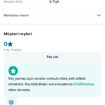
Heyvan növü
İt, Pişik
Məhsulun təsviri
Beeztees Karlie İt üçün bandanalı neylon xalta, qırmızı. Heç vaxt
dəbdən düşməyən dizayn. Bu cür xalta ilə balaca dostunuz digər itlər
Müştəri rəyləri
arasında seçiləcəkdir. Xalta davamlı naylondan hazırlanıbdır. Asanlıqla
geyilir və tənzimlənir.
0
0
rəy ·
0
reytinq
Rəy yaz
Rəy yazmaq üçün əvvəlcə məhsulu sifariş edib istifadə
etməlisiniz. Rəy bildirdikdən sonra hesabınıza
0.1
AZN
bonus
əlavə olunacaq.