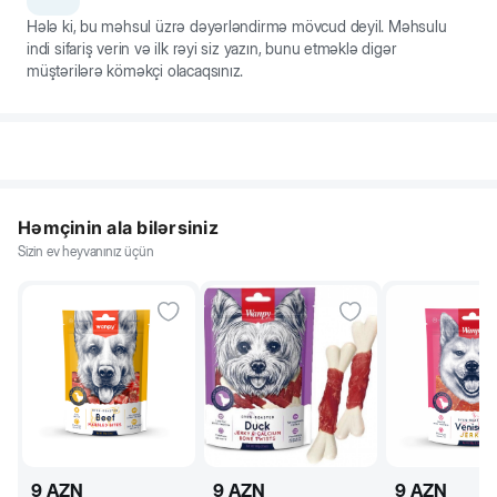
Hələ ki, bu məhsul üzrə dəyərləndirmə mövcud deyil. Məhsulu
indi sifariş verin və ilk rəyi siz yazın, bunu etməklə digər
müştərilərə köməkçi olacaqsınız.
Həmçinin ala bilərsiniz
Sizin ev heyvanınız üçün
9
AZN
9
AZN
9
AZN