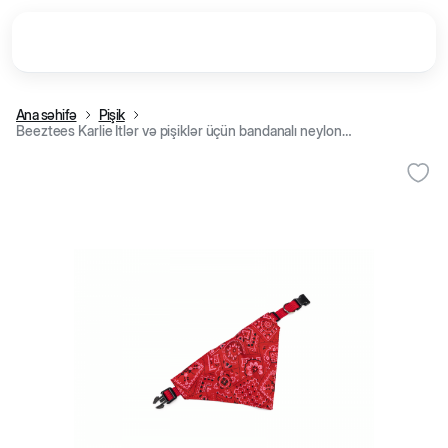
Ana səhifə
Pişik
Beeztees Karlie İtlər və pişiklər üçün bandanalı neylon xalta, qırmız (22-40x1,5 cm)