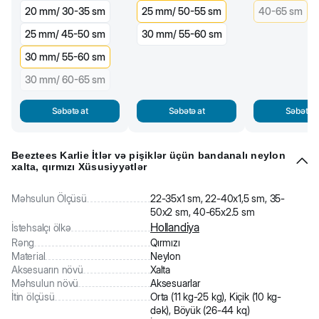
20 mm/ 30-35 sm
25 mm/ 50-55 sm
40-65 sm
25 mm/ 45-50 sm
30 mm/ 55-60 sm
30 mm/ 55-60 sm
30 mm/ 60-65 sm
Səbətə at
Səbətə at
Səbətə a
Beeztees Karlie İtlər və pişiklər üçün bandanalı neylon
xalta, qırmızı Xüsusiyyətlər
Məhsulun Ölçüsü
22-35x1 sm, 22-40x1,5 sm, 35-
50x2 sm, 40-65x2.5 sm
Hollandiya
İstehsalçı ölkə
Rəng
Qırmızı
Material
Neylon
Aksesuarın növü
Xalta
Məhsulun növü
Aksesuarlar
İtin ölçüsü
Orta (11 kg-25 kg), Kiçik (10 kg-
dək), Böyük (26-44 kq)