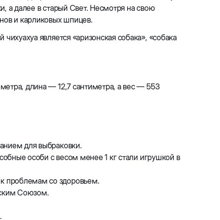
, а далее в старый Свет. Несмотря на свою
онов и карликовых шпицев.
 чихуахуа является «аризонская собака», «собака
метра, длина — 12,7 сантиметра, а вес — 553
ванием для выбраковки.
особные особи с весом менее 1 кг стали игрушкой в
 к проблемам со здоровьем.
тским Союзом.
.