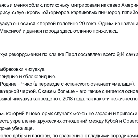
аясь и меняя облик, потихоньку мигрировали на север Америки
рисутствует кровь тойтерьеров, карликовых пинчеров, папий
хуа относится к первой половине 20 века. Одним из названий
 с Мексикой и данная порода здесь отлично прижилась.
хуа рекордсменки по кличке Перл составляет всего 9,14 санти
ыбраковки чихуахуа.
невидные и яблоковидные.
Родине – Чико (в переводе с испанского означает «малыш»).
рактерной чертой. Скажем больше – это также считается осно
языка) чихуахуа запрещено с 2018 года, так как эти нежизнесп
, который в некоторых случаях может не зарасти и привести
честь укрепления дружеских отношений между Кубой и Сове
 доме убежище.
олее добры и ласковы, по сравнению с гладкими сородичами