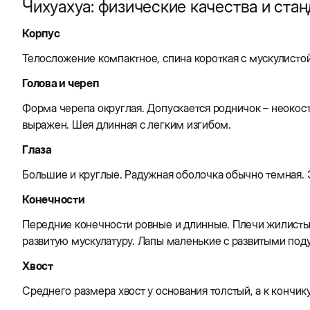
Чихуахуа: физические качества и ста
Корпус
Телосложение компактное, спина короткая с мускулистой
Голова и череп
Форма черепа округлая. Допускается родничок – неокост
выражен. Шея длинная с легким изгибом.
Глаза
Большие и круглые. Радужная оболочка обычно темная. Э
Конечности
Передние конечности ровные и длинные. Плечи жилистые
развитую мускулатуру. Лапы маленькие с развитыми под
Хвост
Среднего размера хвост у основания толстый, а к кончик