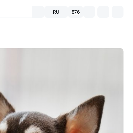
RU
876