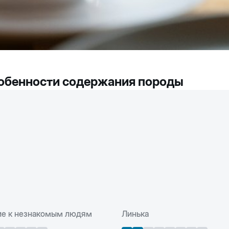
особенности содержания породы
е к незнакомым людям
Линька