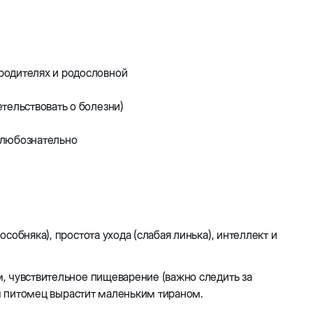
родителях и родословной
тельствовать о болезни)
 любознательно
обняка), простота ухода (слабая линька), интеллект и
, чувствительное пищеварение (важно следить за
аш питомец вырастит маленьким тираном.