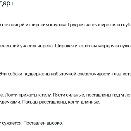
ндарт
 поясницей и широким крупом. Грудная часть широкая и глуб
еневший участок черепа. Широкая и короткая мордочка сужае
ти собаки подвержены избыточной слезоточивости глаз, кото
. Локти прижаты к телу. Пясти сильные, поставлены под угл
ушечками. Пальцы расставлены, когти длинные.
у сужается. Поставлен высоко.