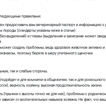
 следующими правилами:
ен предоставить вам ветеринарный паспорт и информацию о 
м породы (стандарты указаны ниже в статье)
ез выделений) и глазам (выделения и закисание может свиде
й
может создать проблемы, ведь здоровое животное активно и
ризнаком, поэтому берите в меру упитанного щеночка
ьные, так и слабые стороны.
одойдет и для комнатки в общежитии, так и для роскошного ос
тости), верность хозяину, высокая продолжительность жизни.
ь (прыжки с высоты точно не для них), проблемы с родничком
 зависит от воспитательных навыков хозяина. Не факт, что в