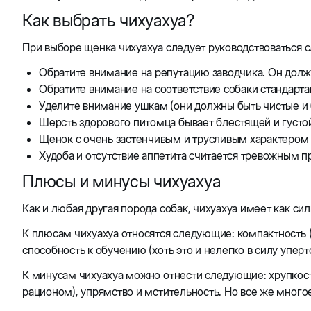
Как выбрать чихуахуа?
При выборе щенка чихуахуа следует руководствоваться
Обратите внимание на репутацию заводчика. Он долж
Обратите внимание на соответствие собаки стандарта
Уделите внимание ушкам (они должны быть чистые и б
Шерсть здорового питомца бывает блестящей и густо
Щенок с очень застенчивым и трусливым характером 
Худоба и отсутствие аппетита считается тревожным п
Плюсы и минусы чихуахуа
Как и любая другая порода собак, чихуахуа имеет как сил
К плюсам чихуахуа относятся следующие: компактность (п
способность к обучению (хоть это и нелегко в силу упер
К минусам чихуахуа можно отнести следующие: хрупкост
рационом), упрямство и мстительность. Но все же многое