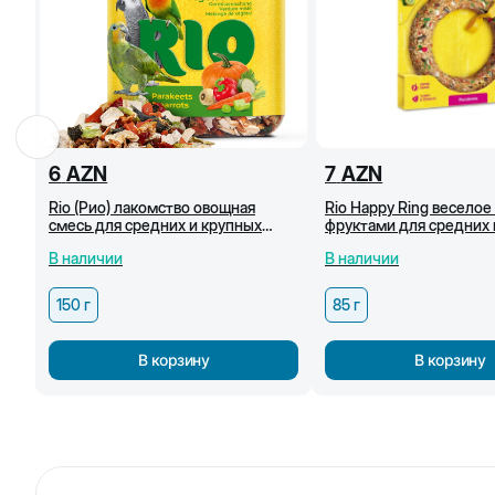
6
AZN
7
AZN
Rio (Рио) лакомство овощная
Rio Happy Ring веселое
смесь для средних и крупных
фруктами для средних 
попугаев, 150 г
85 г
В наличии
В наличии
150 г
85 г
В корзину
В корзину