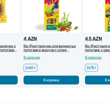
4
AZN
4.5
AZN
 колечко с
Rio (Рио) палочки для волнистых
Rio (Рио) пало
попугаев,
попугаев и экзотов с супер
попугаев, с ов
зеленью и водорослями, 2x40 г
2x75 г
В наличии
В наличии
2х40 г
2х75 г
В корзину
В 