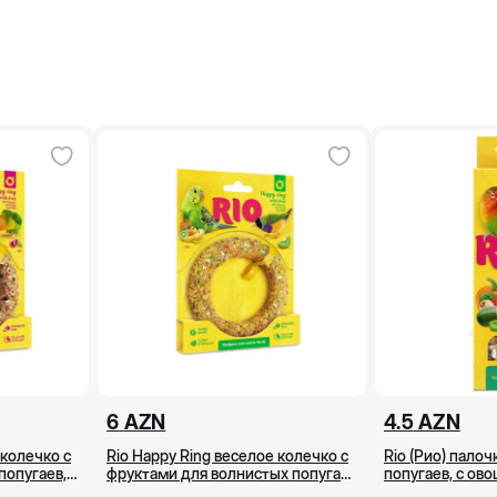
6
AZN
4.5
AZN
 колечко с
Rio Happy Ring веселое колечко с
Rio (Рио) пало
попугаев,
фруктами для волнистых попугаев
попугаев, с ов
и экзотов, 80 г
2x75 г