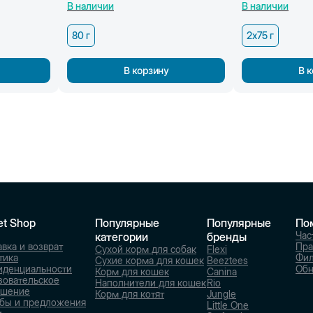
В наличии
В наличии
80 г
2х75 г
В корзину
В 
et Shop
Популярные
Популярные
По
Час
категории
бренды
вка и возврат
Пра
Сухой корм для собак
Flexi
тика
Фи
Сухие корма для кошек
Beeztees
иденциальности
Обн
Корм для кошек
Canina
зовательское
Наполнители для кошек
Rio
ашение
Корм для котят
Jungle
бы и предложения
Little One