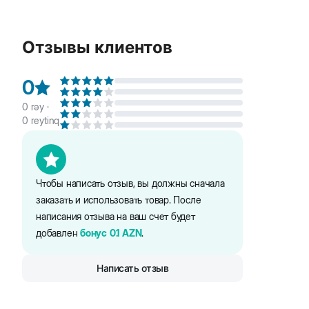
желтое просо, ракушки, канареечное семя, хлебоб
продукты растительного происхождения, полезные
Отзывы клиентов
0
0
rəy ·
0
reytinq
Чтобы написать отзыв, вы должны сначала
заказать и использовать товар. После
написания отзыва на ваш счет будет
добавлен
бонус
0.1
AZN
.
Написать отзыв