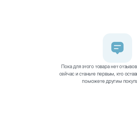
улочные изделия, красный перец горошком, яйца и их произв
 семена, кунжутное семя, мед.
Пока для этого товара нет отзывов
сейчас и станьте первым, кто остав
поможете другим покуп