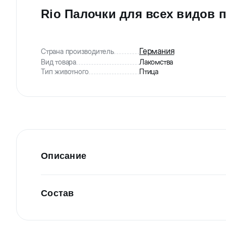
Rio Палочки для всех видов 
Германия
Страна производитель
Вид товара
Лакомства
Тип животного
Птица
Описание
Ассортимент Rio Sticks включает 9 различных вкус
Состав
Каждый батончик содержит до 23 ингредиентов, вк
производства позволяет палочкам Рио сохранять о