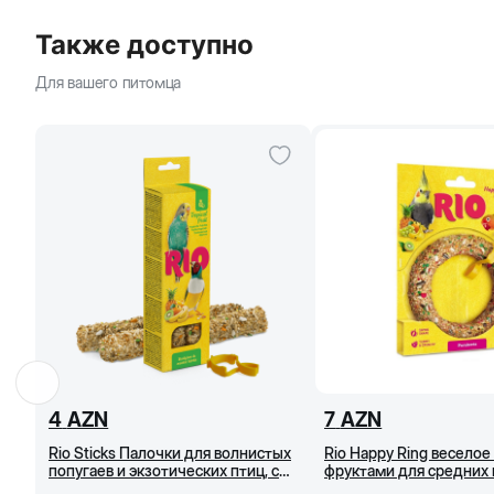
Также доступно
Для вашего питомца
4
AZN
7
AZN
Rio Sticks Палочки для волнистых
Rio Happy Ring веселое
попугаев и экзотических птиц, с
фруктами для средних 
тропическими фруктами, 2 x 40 г
85 г