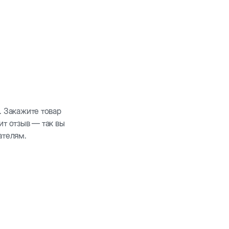
одные, очищенный овес, красное просо, сафлор,
. Закажите товар
ит отзыв — так вы
ателям.