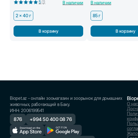
5
(
1
)
В наличии
В наличии
2 x 40 г
85 г
В корзину
В корзину
Biop
Biopet.az - онлайн зоомагазин и зоорынок для домашних
О нас
животных, работающий в Баку.
Доста
ИНН
:
2006199541
Поли
конф
876
+
994 50 400 08 76
Поль
согл
Жало