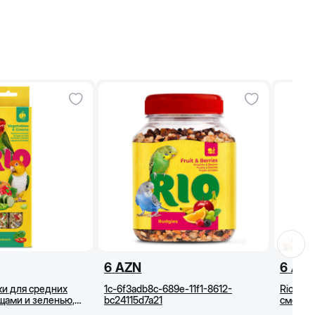
6
AZN
6
AZ
чки для средних
1c-6f3adb8c-689e-11f1-8612-
Rio (Ри
ощами и зеленью,
bc24115d7a21
смесь 