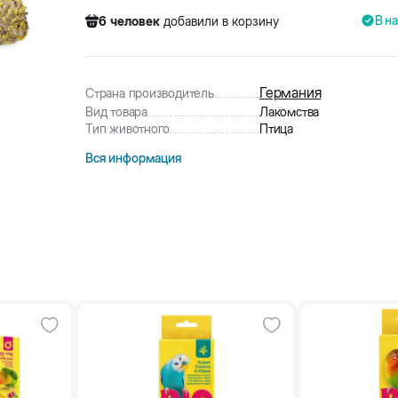
В н
6
человек
добавили в корзину
234
человек
посмотрели этот товар
23
человек
купили товар
6
человек
добавили в корзину
Германия
Страна производитель
Вид товара
Лакомства
Тип животного
Птица
Вся информация